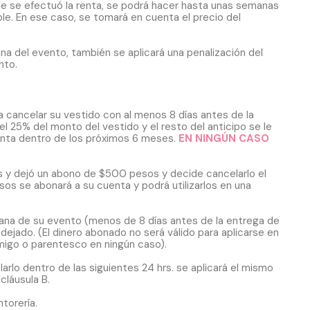
nde se efectuó la renta, se podrá hacer hasta unas semanas
le. En ese caso, se tomará en cuenta el precio del
na del evento, también se aplicará una penalización del
nto.
ea cancelar su vestido con al menos 8 días antes de la
el 25% del monto del vestido y el resto del anticipo se le
renta dentro de los próximos 6 meses.
EN NINGÚN CASO
os y dejó un abono de $500 pesos y decide cancelarlo el
os se abonará a su cuenta y podrá utilizarlos en una
emana de su evento (menos de 8 días antes de la entrega de
dejado. (El dinero abonado no será válido para aplicarse en
amigo o parentesco en ningún caso).
larlo dentro de las siguientes 24 hrs. se aplicará el mismo
cláusula B.
ntorería.