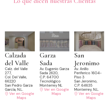
Lo que dicen nuestras Clientas
Calzada
Garza
San
del Valle
Sada
Jeronimo
Calz. del Valle
Av. Eugenio Garza
Av. Anillo
277,
Sada 2620,
Periferico 1604-
Col. Del Valle,
C.P. 64700
Piso 3
66220
Tecnológico
San Jeronimo,
San Pedro Garza
Monterrey NL
C.P. 64635
García, N.L.
Ver en Google
Monterrey, N.L.
Ver en Google
Maps
Ver en Google
Maps
Maps