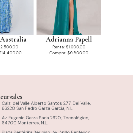
Australia
Adrianna Papell
2,500.00
Renta:
$1,600.00
$14,400.00
Compra:
$9,800.00
cursales
Calz. del Valle Alberto Santos 277, Del Valle,
66220 San Pedro Garza García, N.L.
Av. Eugenio Garza Sada 2620, Tecnológico,
64700 Monterrey, N.L.
Plaza Periférika 3er piso. Av. Anillo Periferico