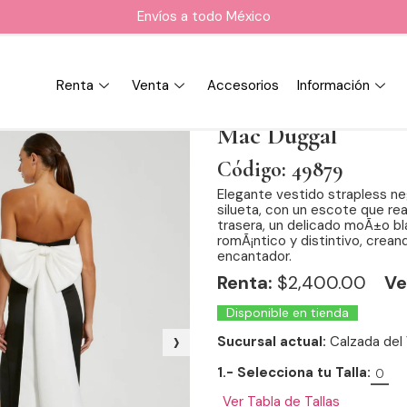
Envíos a todo México
Renta
Venta
Accesorios
Información
Mac Duggal
Código: 49879
Elegante vestido strapless neg
silueta, con un escote que rea
trasera, un delicado moÃ±o b
romÃ¡ntico y distintivo, crea
encantador.
Renta:
$
2,400.00
Ve
Disponible en tienda
›
Sucursal actual:
Calzada del 
1.- Selecciona tu Talla:
0
Ver Tabla de Tallas