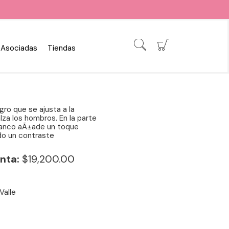
Asociadas
Tiendas
ro que se ajusta a la
lza los hombros. En la parte
lanco aÃ±ade un toque
ndo un contraste
nta:
$19,200.00
Valle