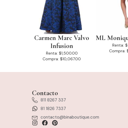
Carmen Marc Valvo
ML Monique
Infusion
Renta:
$
Compra:
Renta:
$1,500.00
Compra:
$10,067.00
Contacto
811 8267 337
81 1826 7337
contacto@binaboutique.com