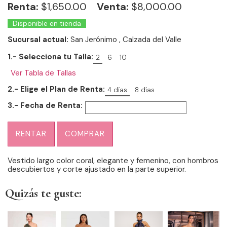
Renta:
$
1,650.00
Venta:
$8,000.00
Disponible en tienda
Sucursal actual:
San Jerónimo
, Calzada del Valle
1.- Selecciona tu Talla:
2
6
10
Ver Tabla de Tallas
2.- Elige el Plan de Renta:
4 días
8 días
3.- Fecha de Renta:
RENTAR
COMPRAR
Vestido largo color coral, elegante y femenino, con hombros
descubiertos y corte ajustado en la parte superior.
Quizás te guste: