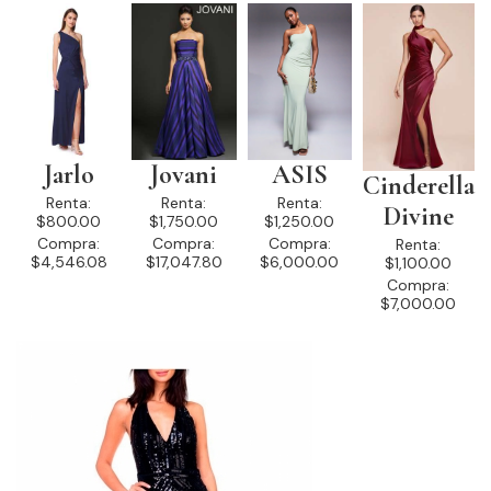
Jarlo
Jovani
ASIS
Cinderella
Renta:
Renta:
Renta:
Divine
$800.00
$1,750.00
$1,250.00
Compra:
Compra:
Compra:
Renta:
$4,546.08
$17,047.80
$6,000.00
$1,100.00
Compra:
$7,000.00