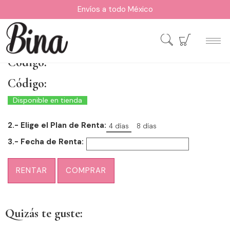
Envíos a todo México
Código:
Código:
Disponible en tienda
2.- Elige el Plan de Renta:
4 días
8 días
3.- Fecha de Renta:
RENTAR
COMPRAR
Quizás te guste: