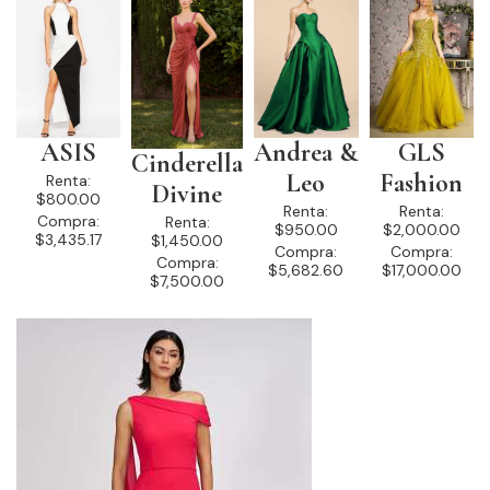
ASIS
Andrea &
GLS
Cinderella
Leo
Fashion
Renta:
Divine
$800.00
Renta:
Renta:
Compra:
Renta:
$950.00
$2,000.00
$3,435.17
$1,450.00
Compra:
Compra:
Compra:
$5,682.60
$17,000.00
$7,500.00