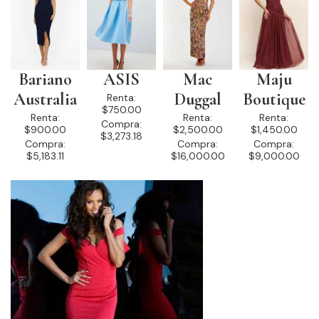
Bariano
ASIS
Mac
Maju
Australia
Duggal
Boutique
Renta:
$750.00
Renta:
Renta:
Renta:
Compra:
$900.00
$2,500.00
$1,450.00
$3,273.18
Compra:
Compra:
Compra:
$5,183.11
$16,000.00
$9,000.00