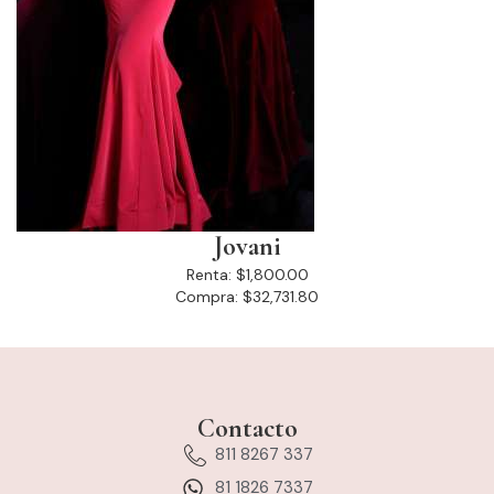
Jovani
Renta:
$1,800.00
Compra:
$32,731.80
Contacto
811 8267 337
81 1826 7337