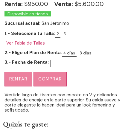
Renta:
$
950.00
Venta:
$5,600.00
Disponible en tienda
Sucursal actual:
San Jerónimo
1.- Selecciona tu Talla:
2
6
Ver Tabla de Tallas
2.- Elige el Plan de Renta:
4 días
8 días
3.- Fecha de Renta:
RENTAR
COMPRAR
Vestido largo de tirantes con escote en V y delicados
detalles de encaje en la parte superior. Su caída suave y
corte elegante lo hacen ideal para un look femenino y
sofisticado.
Quizás te guste: