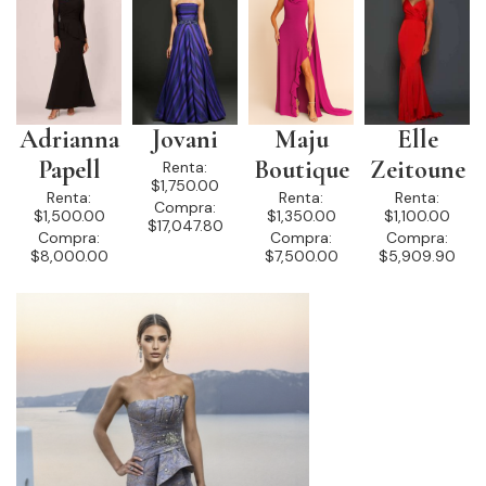
Adrianna
Jovani
Maju
Elle
Papell
Boutique
Zeitoune
Renta:
$1,750.00
Renta:
Renta:
Renta:
Compra:
$1,500.00
$1,350.00
$1,100.00
$17,047.80
Compra:
Compra:
Compra:
$8,000.00
$7,500.00
$5,909.90