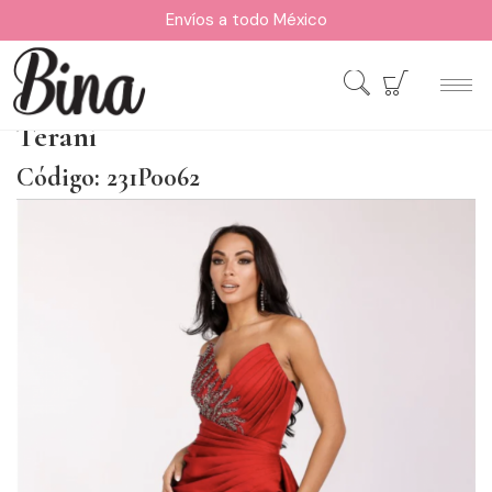
Envíos a todo México
Terani
Código: 231P0062