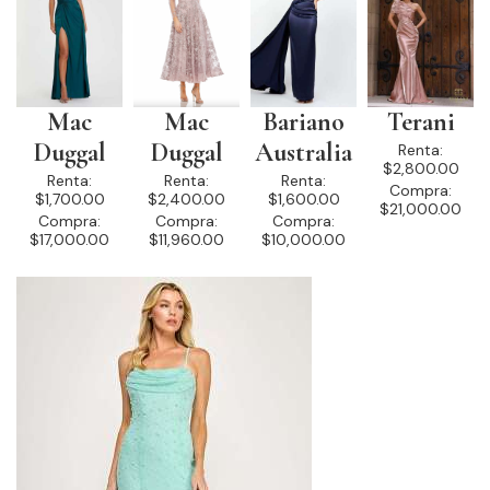
Mac
Mac
Bariano
Terani
Duggal
Duggal
Australia
Renta:
$2,800.00
Renta:
Renta:
Renta:
Compra:
$1,700.00
$2,400.00
$1,600.00
$21,000.00
Compra:
Compra:
Compra:
$17,000.00
$11,960.00
$10,000.00