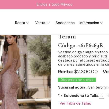
Envíos a todo México
Renta
Venta
Accesorios
Información
Terani
Código: 261E6269R
Vestido de gala largo en tono
acabado brocado y brillo sutil
destaca por el corset estruct
de olanes asimétricos en la cin
Renta:
$
2,300.00
Ve
Disponible en tienda
Sucursal actual:
San Jerónim
1.- Selecciona tu Talla:
6
1
Ver Tabla de Tallas