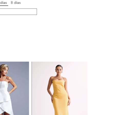
 días
8 días