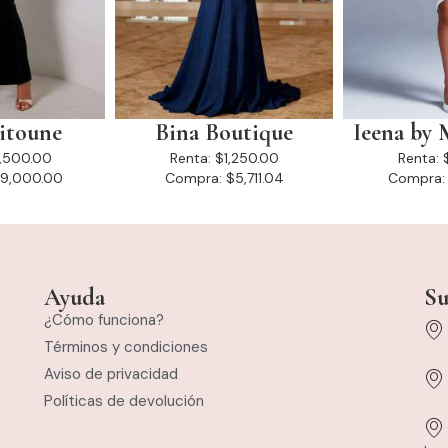
eitoune
Bina Boutique
Ieena by 
1,500.00
Renta:
$1,250.00
Renta:
9,000.00
Compra:
$5,711.04
Compra:
Ayuda
Su
¿Cómo funciona?
Términos y condiciones
Aviso de privacidad
Políticas de devolución