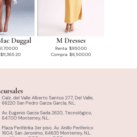
Mac Duggal
M Dresses
$1,700.00
Renta:
$950.00
$11,365.20
Compra:
$6,500.00
cursales
Calz. del Valle Alberto Santos 277, Del Valle,
66220 San Pedro Garza García, N.L.
Av. Eugenio Garza Sada 2620, Tecnológico,
64700 Monterrey, N.L.
Plaza Periférika 3er piso. Av. Anillo Periferico
1604, San Jeronimo, 64635 Monterrey, N.L.