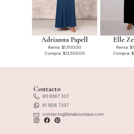
Adrianna Papell
Elle Z
Renta:
$1,500.00
Renta:
$
Compra:
$13,500.00
Compra:
$
Contacto
811 8267 337
81 1826 7337
contacto@binaboutique.com