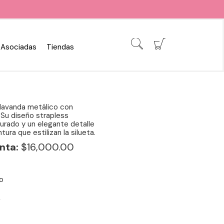
Asociadas
Tiendas
 lavanda metálico con
. Su diseño strapless
urado y un elegante detalle
tura que estilizan la silueta.
nta:
$16,000.00
o
2