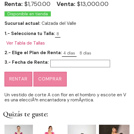
Renta:
$
1,750.00
Venta:
$13,000.00
Disponible en tienda
Sucursal actual:
Calzada del Valle
1.- Selecciona tu Talla:
8
Ver Tabla de Tallas
2.- Elige el Plan de Renta:
4 días
8 días
3.- Fecha de Renta:
RENTAR
COMPRAR
Un vestido de corte A con flor en el hombro y escote en V
es una elecciÃ³n encantadora y romÃ¡ntica.
Quizás te guste: