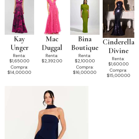
Kay
Mac
Bina
Cinderella
Unger
Duggal
Boutique
Divine
Renta:
Renta:
Renta:
Renta:
$1,650.00
$2,392.00
$2,100.00
$1,600.00
Compra:
Compra:
Compra:
$14,000.00
$16,000.00
$15,000.00