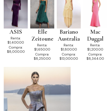
ASIS
Elle
Bariano
Mac
Zeitoune
Australia
Duggal
Renta:
$1,400.00
Renta:
Renta:
Renta:
Compra:
$1,650.00
$1,800.00
$1,200.00
$8,000.00
Compra:
Compra:
Compra:
$8,250.00
$13,000.00
$8,344.00