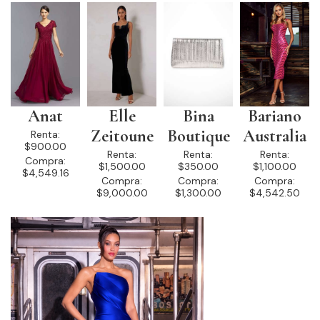
Anat
Elle
Bina
Bariano
Zeitoune
Boutique
Australia
Renta:
$900.00
Renta:
Renta:
Renta:
Compra:
$1,500.00
$350.00
$1,100.00
$4,549.16
Compra:
Compra:
Compra:
$9,000.00
$1,300.00
$4,542.50