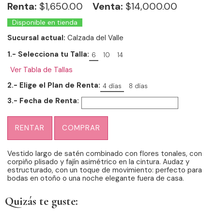
Renta:
$
1,650.00
Venta:
$14,000.00
Disponible en tienda
Sucursal actual:
Calzada del Valle
1.- Selecciona tu Talla:
6
10
14
Ver Tabla de Tallas
2.- Elige el Plan de Renta:
4 días
8 días
3.- Fecha de Renta:
RENTAR
COMPRAR
Vestido largo de satén combinado con flores tonales, con
corpiño plisado y fajín asimétrico en la cintura. Audaz y
estructurado, con un toque de movimiento: perfecto para
bodas en otoño o una noche elegante fuera de casa.
Quizás te guste: