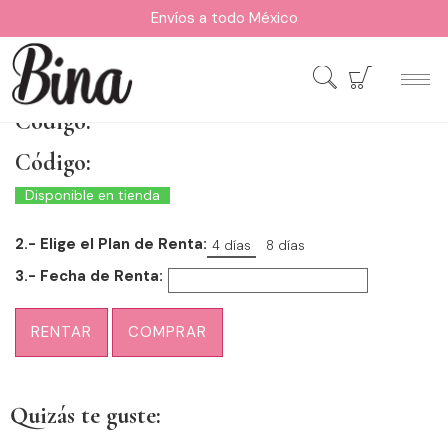
Envíos a todo México
Código:
Código:
Disponible en tienda
2.- Elige el Plan de Renta:
4 días
8 días
3.- Fecha de Renta:
RENTAR
COMPRAR
Quizás te guste: