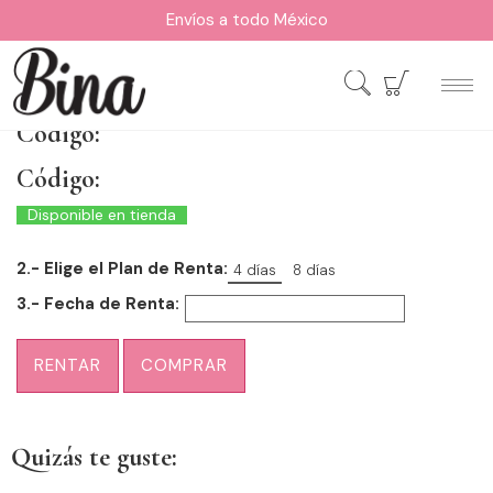
Envíos a todo México
Código:
Código:
Disponible en tienda
2.- Elige el Plan de Renta:
4 días
8 días
3.- Fecha de Renta:
RENTAR
COMPRAR
Quizás te guste: