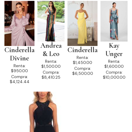
Andrea
Kay
Cinderella
Cinderella
& Leo
Unger
Divine
Renta:
Renta:
Renta:
$1,450.00
Renta:
$1,500.00
$1,600.00
Compra:
$950.00
Compra:
Compra:
$6,500.00
Compra:
$8,410.25
$10,000.00
$4,124.44