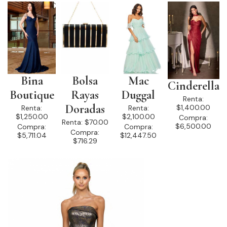
Bina
Bolsa
Mac
Cinderella
Boutique
Rayas
Duggal
Renta:
Doradas
$1,400.00
Renta:
Renta:
$1,250.00
$2,100.00
Compra:
Renta:
$70.00
$6,500.00
Compra:
Compra:
Compra:
$5,711.04
$12,447.50
$716.29