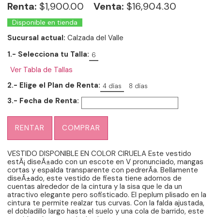
Renta:
$
1,900.00
Venta:
$16,904.30
Disponible en tienda
Sucursal actual:
Calzada del Valle
1.- Selecciona tu Talla:
6
Ver Tabla de Tallas
2.- Elige el Plan de Renta:
4 días
8 días
3.- Fecha de Renta:
RENTAR
COMPRAR
VESTIDO DISPONIBLE EN COLOR CIRUELA Este vestido
estÃ¡ diseÃ±ado con un escote en V pronunciado, mangas
cortas y espalda transparente con pedrerÃ­a. Bellamente
diseÃ±ado, este vestido de fiesta tiene adornos de
cuentas alrededor de la cintura y la sisa que le da un
atractivo elegante pero sofisticado. El peplum plisado en la
cintura te permite realzar tus curvas. Con la falda ajustada,
el dobladillo largo hasta el suelo y una cola de barrido, este