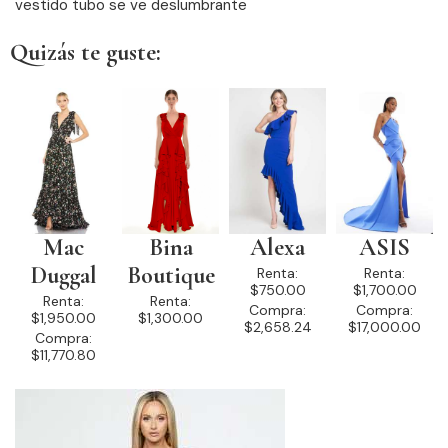
vestido tubo se ve deslumbrante
Quizás te guste:
Mac
Bina
Alexa
ASIS
Duggal
Boutique
Renta:
Renta:
$750.00
$1,700.00
Renta:
Renta:
Compra:
Compra:
$1,950.00
$1,300.00
$2,658.24
$17,000.00
Compra:
$11,770.80