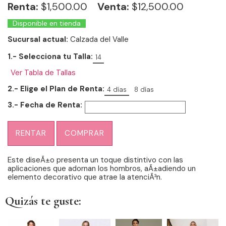
Renta:
$
1,500.00
Venta:
$12,500.00
Disponible en tienda
Sucursal actual:
Calzada del Valle
1.- Selecciona tu Talla:
14
Ver Tabla de Tallas
2.- Elige el Plan de Renta:
4 días
8 días
3.- Fecha de Renta:
RENTAR
COMPRAR
Este diseÃ±o presenta un toque distintivo con las
aplicaciones que adornan los hombros, aÃ±adiendo un
elemento decorativo que atrae la atenciÃ³n.
Quizás te guste: