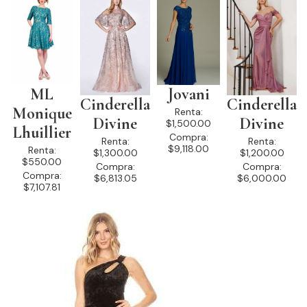
ML
Jovani
Cinderella
Cinderella
Monique
Renta:
Divine
Divine
$1,500.00
Lhuillier
Compra:
Renta:
Renta:
$9,118.00
Renta:
$1,300.00
$1,200.00
$550.00
Compra:
Compra:
Compra:
$6,813.05
$6,000.00
$7,107.81