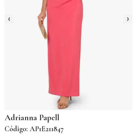
‹
›
Adrianna Papell
Código: AP1E211847