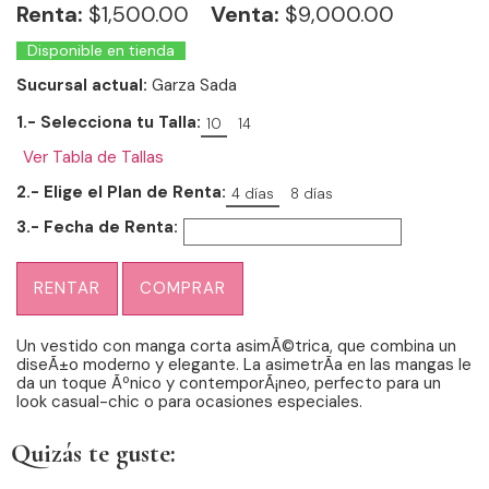
Renta:
$
1,500.00
Venta:
$9,000.00
Disponible en tienda
Sucursal actual:
Garza Sada
1.- Selecciona tu Talla:
10
14
Ver Tabla de Tallas
2.- Elige el Plan de Renta:
4 días
8 días
3.- Fecha de Renta:
RENTAR
COMPRAR
Un vestido con manga corta asimÃ©trica, que combina un
diseÃ±o moderno y elegante. La asimetrÃ­a en las mangas le
da un toque Ãºnico y contemporÃ¡neo, perfecto para un
look casual-chic o para ocasiones especiales.
Quizás te guste: