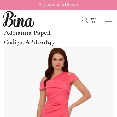
Envíos a todo México
Adrianna Papell
Código: AP1E211847