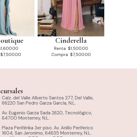
outique
Cinderella
$1,600.00
Renta:
$1,500.00
$7,500.00
Compra:
$7,500.00
cursales
Calz. del Valle Alberto Santos 277, Del Valle,
66220 San Pedro Garza García, N.L.
Av. Eugenio Garza Sada 2620, Tecnológico,
64700 Monterrey, N.L.
Plaza Periférika 3er piso. Av. Anillo Periferico
1604, San Jeronimo, 64635 Monterrey, N.L.