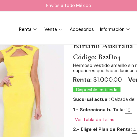
Envíos a todo México
Renta
Venta
Accesorios
Información
Bariano Australia
Código: B22D04
Hermoso vestido amarillo sin
superiores que hacen lucir un 
Renta:
$
1,000.00
Ve
Disponible en tienda
Sucursal actual:
Calzada del 
1.- Selecciona tu Talla:
10
Ver Tabla de Tallas
2.- Elige el Plan de Renta:
4