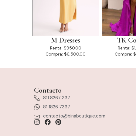
M Dresses
TK Co
Renta:
$950.00
Renta:
$1
Compra:
$6,500.00
Compra:
$
Contacto
811 8267 337
81 1826 7337
contacto@binaboutique.com