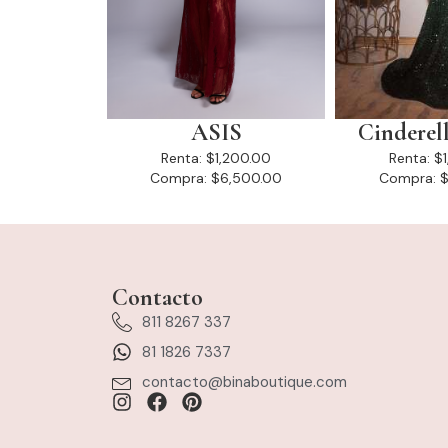
ASIS
Cinderel
Renta:
$1,200.00
Renta:
$
Compra:
$6,500.00
Compra:
$
Contacto
811 8267 337
81 1826 7337
contacto@binaboutique.com