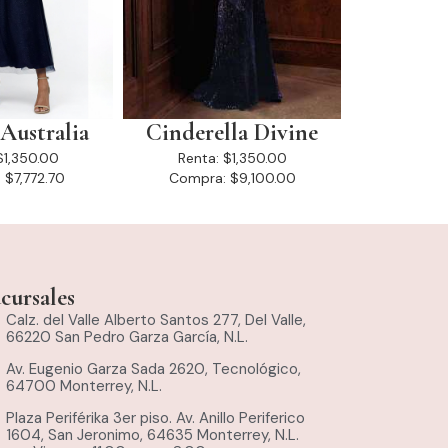
Australia
Cinderella Divine
$1,350.00
Renta:
$1,350.00
:
$7,772.70
Compra:
$9,100.00
cursales
Calz. del Valle Alberto Santos 277, Del Valle,
66220 San Pedro Garza García, N.L.
Av. Eugenio Garza Sada 2620, Tecnológico,
64700 Monterrey, N.L.
Plaza Periférika 3er piso. Av. Anillo Periferico
1604, San Jeronimo, 64635 Monterrey, N.L.