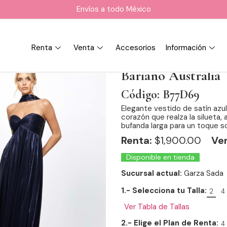
Envíos a todo México
Renta
Venta
Accesorios
Información
Bariano Australia
Código: B77D69
Elegante vestido de satín azu
corazón que realza la silueta
bufanda larga para un toque so
Renta:
$
1,900.00
Ve
Disponible en tienda
Sucursal actual:
Garza Sada
1.- Selecciona tu Talla:
2
4
Ver Tabla de Tallas
2.- Elige el Plan de Renta:
4