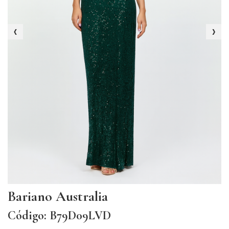
‹
›
Bariano Australia
Código: B79D09LVD