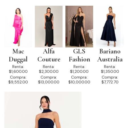
Mac
Alfa
GLS
Bariano
Duggal
Couture
Fashion
Australia
Renta:
Renta:
Renta:
Renta:
$1,600.00
$2,300.00
$1,200.00
$1,350.00
Compra:
Compra:
Compra:
Compra:
$9,552.00
$13,000.00
$10,000.00
$7,772.70