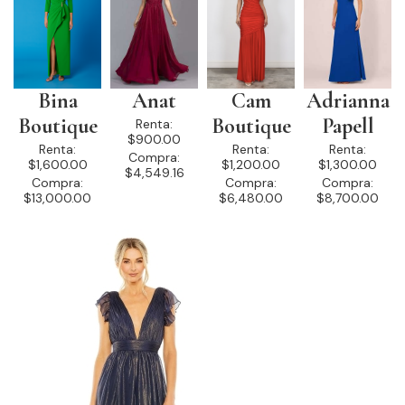
Bina
Anat
Cam
Adrianna
Boutique
Boutique
Papell
Renta:
$900.00
Renta:
Renta:
Renta:
Compra:
$1,600.00
$1,200.00
$1,300.00
$4,549.16
Compra:
Compra:
Compra:
$13,000.00
$6,480.00
$8,700.00