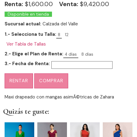
Renta:
$
1,600.00
Venta:
$9,420.00
Disponible en tienda
Sucursal actual:
Calzada del Valle
1.- Selecciona tu Talla:
8
12
Ver Tabla de Tallas
2.- Elige el Plan de Renta:
4 días
8 días
3.- Fecha de Renta:
RENTAR
COMPRAR
Maxi drapeado con mangas asimÃ©tricas de Zahara
Quizás te guste: