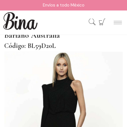
Envíos a todo México
Bariano Australia
Código: BL59D20L