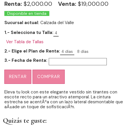
Renta:
$
2,000.00
Venta:
$19,000.00
Disponible en tienda
Sucursal actual:
Calzada del Valle
1.- Selecciona tu Talla:
4
Ver Tabla de Tallas
2.- Elige el Plan de Renta:
4 días
8 días
3.- Fecha de Renta:
RENTAR
COMPRAR
Eleva tu look con este elegante vestido sin tirantes con
escote recto para un atractivo atemporal. La cintura
estrecha se acentÃºa con un lazo lateral desmontable que
aÃ±ade un toque de sofisticaciÃ³n.
Quizás te guste: