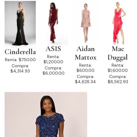
ASIS
Aidan
Mac
Cinderella
Mattox
Duggal
Renta:
Renta:
$750.00
$1,200.00
Renta:
Renta:
Compra:
Compra:
$600.00
$1,600.00
$4,314.93
$6,000.00
Compra:
Compra:
$4,628.34
$8,562.93