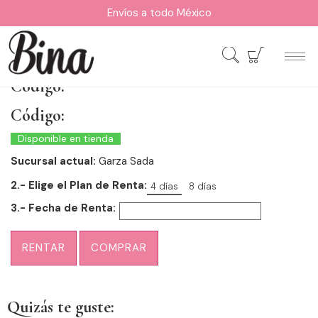
Envíos a todo México
Código:
Código:
Disponible en tienda
Sucursal actual:
Garza Sada
2.- Elige el Plan de Renta:
4 días
8 días
3.- Fecha de Renta:
RENTAR
COMPRAR
Quizás te guste: