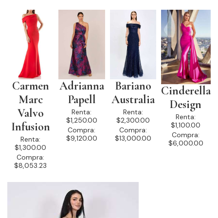
Carmen
Adrianna
Bariano
Cinderella
Marc
Papell
Australia
Design
Valvo
Renta:
Renta:
Renta:
$1,250.00
$2,300.00
Infusion
$1,100.00
Compra:
Compra:
Compra:
$9,120.00
$13,000.00
Renta:
$6,000.00
$1,300.00
Compra:
$8,053.23