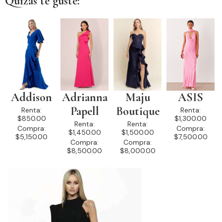
Quizás te guste:
Addison
Adrianna
Maju
ASIS
Papell
Boutique
Renta:
Renta:
$850.00
$1,300.00
Renta:
Renta:
Compra:
Compra:
$1,450.00
$1,500.00
$5,150.00
$7,500.00
Compra:
Compra:
$8,500.00
$8,000.00