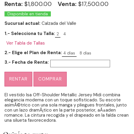
Renta:
$
1,800.00
Venta:
$17,500.00
Disponible en tienda
Sucursal actual:
Calzada del Valle
1.- Selecciona tu Talla:
2
4
Ver Tabla de Tallas
2.- Elige el Plan de Renta:
4 días
8 días
3.- Fecha de Renta:
RENTAR
COMPRAR
El vestido Isa Off-Shoulder Metallic Jersey Midi combina
elegancia moderna con un toque sofisticado. Su escote
asimÃ©trico con una sola manga y pliegues frontales, junto
con un lazo dramÃ¡tico en la parte posterior, aÃ±aden
romance. La cintura recogida y el drapeado en la falda crean
una silueta favorecedora.