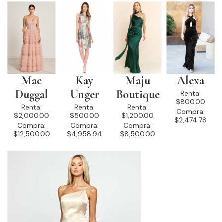
Mac
Kay
Maju
Alexa
Duggal
Unger
Boutique
Renta:
$800.00
Renta:
Renta:
Renta:
Compra:
$2,000.00
$500.00
$1,200.00
$2,474.78
Compra:
Compra:
Compra:
$12,500.00
$4,958.94
$8,500.00