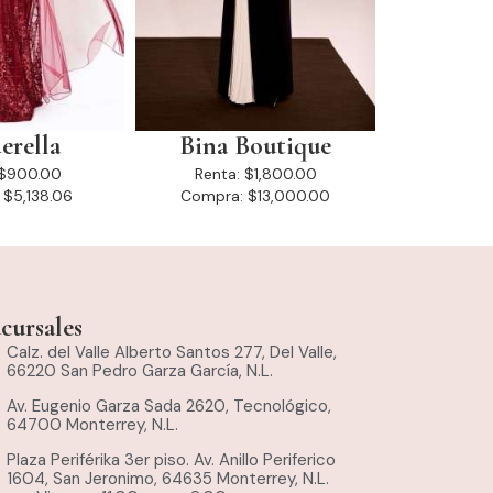
erella
Bina Boutique
$900.00
Renta:
$1,800.00
$5,138.06
Compra:
$13,000.00
cursales
Calz. del Valle Alberto Santos 277, Del Valle,
66220 San Pedro Garza García, N.L.
Av. Eugenio Garza Sada 2620, Tecnológico,
64700 Monterrey, N.L.
Plaza Periférika 3er piso. Av. Anillo Periferico
1604, San Jeronimo, 64635 Monterrey, N.L.