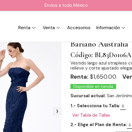
Envíos a todo México
Renta
Venta
Accesorios
Información
Bariano Australia
Código: BL83D0106A
Vestido largo azul strapless c
relieve y corte ajustado elega
Renta:
$
1,650.00
Ven
Disponible en tienda
Sucursal actual:
San Jerónim
1.- Selecciona tu Talla:
6
›
Ver Tabla de Tallas
2.- Elige el Plan de Renta:
4