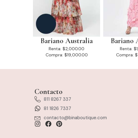
Bariano Australia
Bariano 
Renta:
$2,000.00
Renta:
$
Compra:
$19,000.00
Compra:
$
Contacto
811 8267 337
81 1826 7337
contacto@binaboutique.com