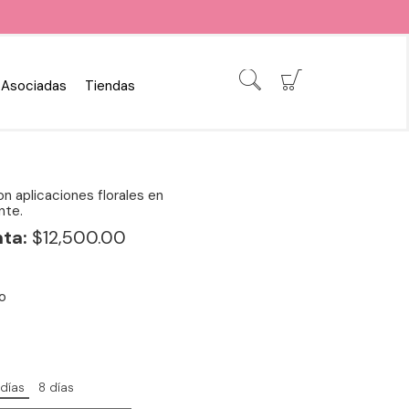
Asociadas
Tiendas
on aplicaciones florales en
nte.
ta:
$12,500.00
o
 días
8 días