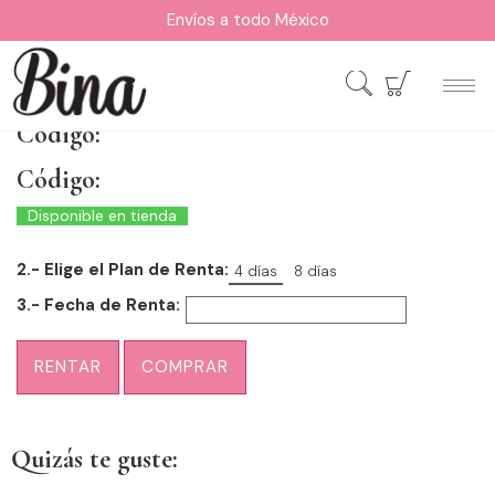
Envíos a todo México
Código:
Código:
Disponible en tienda
2.- Elige el Plan de Renta:
4 días
8 días
3.- Fecha de Renta:
RENTAR
COMPRAR
Quizás te guste: