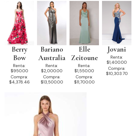
Berry
Bariano
Elle
Jovani
Bow
Australia
Zeitoune
Renta:
$1,400.00
Renta:
Renta:
Renta:
Compra:
$950.00
$2,000.00
$1,550.00
$10,303.70
Compra:
Compra:
Compra:
$4,378.46
$13,500.00
$11,700.00