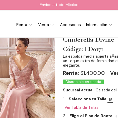
Envíos a todo México
Renta
Venta
Accesorios
Información
Cinderella Divine
Código: CD0171
La espalda media abierta aÃ±ad
un toque extra de feminidad s
elegante.
Renta:
$
1,400.00
Ve
Disponible en tienda
Sucursal actual:
Calzada del 
1.- Selecciona tu Talla:
18
Ver Tabla de Tallas
2.- Elige el Plan de Renta:
4