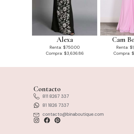
Alexa
Cam Bo
Renta:
$750.00
Renta:
$
Compra:
$3,636.86
Compra:
$
Contacto
811 8267 337
81 1826 7337
contacto@binaboutique.com