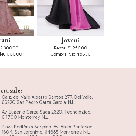
rani
Jovani
2,300.00
Renta:
$1,250.00
$16,000.00
Compra:
$15,456.70
cursales
Calz. del Valle Alberto Santos 277, Del Valle,
66220 San Pedro Garza García, N.L.
Av. Eugenio Garza Sada 2620, Tecnológico,
64700 Monterrey, N.L.
Plaza Periférika 3er piso. Av. Anillo Periferico
1604, San Jeronimo, 64635 Monterrey, N.L.