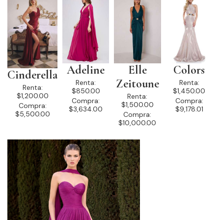
Adeline
Elle
Colors
Cinderella
Zeitoune
Renta:
Renta:
Renta:
$850.00
$1,450.00
$1,200.00
Renta:
Compra:
Compra:
$1,500.00
Compra:
$3,634.00
$9,178.01
$5,500.00
Compra:
$10,000.00