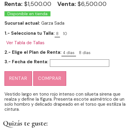
Renta:
$
1,500.00
Venta:
$6,500.00
Disponible en tienda
Sucursal actual:
Garza Sada
1.- Selecciona tu Talla:
8
10
Ver Tabla de Tallas
2.- Elige el Plan de Renta:
4 días
8 días
3.- Fecha de Renta:
RENTAR
COMPRAR
Vestido largo en tono rojo intenso con silueta sirena que
realza y define la figura. Presenta escote asimétrico de un
solo hombro y delicado drapeado en el torso que estiliza la
cintura.
Quizás te guste: