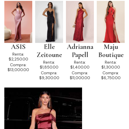
ASIS
Elle
Adrianna
Maju
Zeitoune
Papell
Boutique
Renta:
$2,250.00
Renta:
Renta:
Renta:
Compra:
$1,850.00
$1,400.00
$1,300.00
$13,000.00
Compra:
Compra:
Compra:
$9,300.00
$11,000.00
$6,750.00