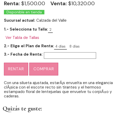
Renta:
$
1,500.00
Venta:
$10,320.00
Disponible en tienda
Sucursal actual:
Calzada del Valle
1.- Selecciona tu Talla:
2
Ver Tabla de Tallas
2.- Elige el Plan de Renta:
4 días
8 días
3.- Fecha de Renta:
RENTAR
COMPRAR
Con una silueta ajustada, estarÃ¡s envuelta en una elegancia
clÃ¡sica con el escote recto sin tirantes y el hermoso
estampado floral de lentejuelas que envuelve tu corpiÃ±o y
caderas.
Quizás te guste: