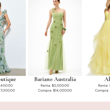
outique
Bariano Australia
Al
,400.00
Renta:
$2,000.00
Renta:
7,000.00
Compra:
$14,000.00
Compra: