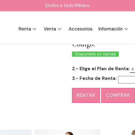
Envíos a todo México
Renta
Venta
Accesorios
Información
Código:
Disponible en tienda
2.- Elige el Plan de Renta:
4
3.- Fecha de Renta:
RENTAR
COMPRAR