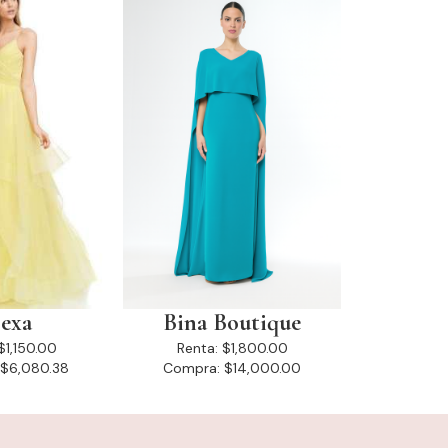
exa
Bina Boutique
$1,150.00
Renta:
$1,800.00
$6,080.38
Compra:
$14,000.00