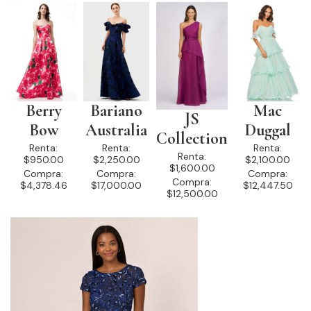
Berry
Bariano
Mac
JS
Bow
Australia
Duggal
Collection
Renta:
Renta:
Renta:
Renta:
$950.00
$2,250.00
$2,100.00
$1,600.00
Compra:
Compra:
Compra:
Compra:
$4,378.46
$17,000.00
$12,447.50
$12,500.00