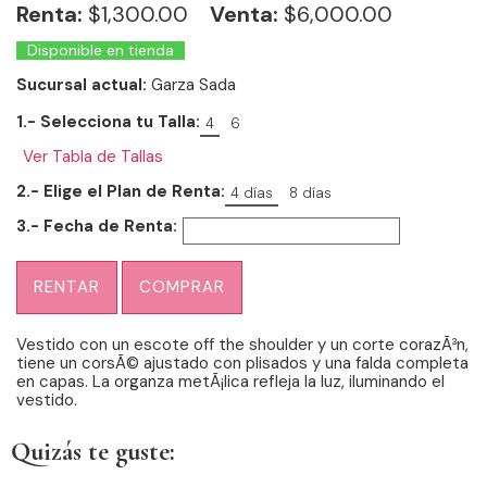
Renta:
$
1,300.00
Venta:
$6,000.00
Disponible en tienda
Sucursal actual:
Garza Sada
1.- Selecciona tu Talla:
4
6
Ver Tabla de Tallas
2.- Elige el Plan de Renta:
4 días
8 días
3.- Fecha de Renta:
RENTAR
COMPRAR
Vestido con un escote off the shoulder y un corte corazÃ³n,
tiene un corsÃ© ajustado con plisados y una falda completa
en capas. La organza metÃ¡lica refleja la luz, iluminando el
vestido.
Quizás te guste: