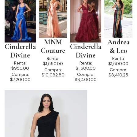
MNM
Andrea
Cinderella
Cinderella
Couture
& Leo
Divine
Divine
Renta:
Renta:
Renta:
Renta:
$1,550.00
$1,500.00
$950.00
$1,500.00
Compra:
Compra:
Compra:
Compra:
$10,082.80
$8,410.25
$7,200.00
$8,400.00