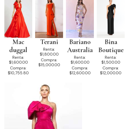
Mac
Terani
Bariano
Bina
duggal
Australia
Boutique
Renta:
$1,800.00
Renta:
Renta:
Renta:
Compra:
$1,600.00
$1,600.00
$1,500.00
$15,000.00
Compra:
Compra:
Compra:
$10,755.80
$12,600.00
$12,000.00