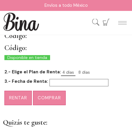
Envíos a todo México
Código:
Código:
Disponible en tienda
2.- Elige el Plan de Renta:
4 días
8 días
3.- Fecha de Renta:
RENTAR
COMPRAR
Quizás te guste: