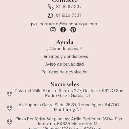
811 8267 337
81 1826 7337
contacto@binaboutique.com
Ayuda
¿Cómo funciona?
Términos y condiciones
Aviso de privacidad
Políticas de devolución
Sucursales
Calz. del Valle Alberto Santos 277, Del Valle, 66220 San
Pedro Garza García, N.L.
Av. Eugenio Garza Sada 2620, Tecnológico, 64700
Monterrey, N.L.
Plaza Periférika 3er piso. Av. Anillo Periferico 1604, San
Jeronimo, 64635 Monterrey, N.L.
Lunes - Viernes: 11.00 a.m. - 8.00 p.m.