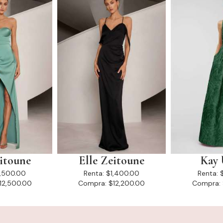
eitoune
Elle Zeitoune
Kay 
1,500.00
Renta:
$1,400.00
Renta:
12,500.00
Compra:
$12,200.00
Compra: