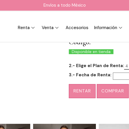
Envíos a todo México
Renta
Venta
Accesorios
Información
Código:
Disponible en tienda
2.- Elige el Plan de Renta:
4
3.- Fecha de Renta:
RENTAR
COMPRAR