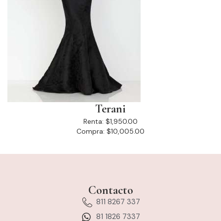
Terani
Renta:
$1,950.00
Compra:
$10,005.00
Contacto
811 8267 337
81 1826 7337