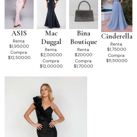
ASIS
Mac
Bina
Cinderella
Duggal
Boutique
Renta:
Renta:
$1,950.00
$1,750.00
Renta:
Renta:
Compra:
$2,000.00
$200.00
Compra:
$12,500.00
$11,500.00
Compra:
Compra:
$12,000.00
$1,700.00